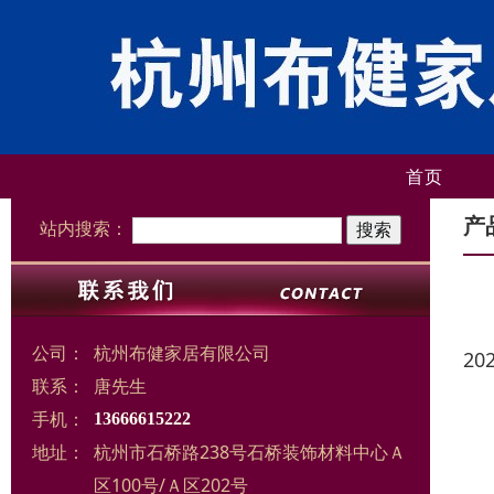
首页
产
站内搜索：
公司：
杭州布健家居有限公司
20
联系：
唐先生
手机：
13666615222
地址：
杭州市石桥路238号石桥装饰材料中心Ａ
区100号/Ａ区202号