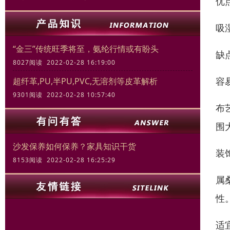
优
吸
“金三”传统旺季将至，氨纶行情或有盼头
缺
8027阅读 2022-02-28 16:19:00
容
超纤革,PU,半PU,PVC,无溶剂等皮革解析
9301阅读 2022-02-28 10:57:40
布
围
沙发保养如何保养？家具知识干货
装
8153阅读 2022-02-28 16:25:29
属
性
适