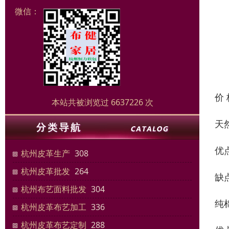
微信：
价
本站共被浏览过 6637226 次
天
优
杭州皮革生产
308
杭州皮革批发
264
缺
杭州布艺面料批发
304
纯
杭州皮革布艺加工
336
杭州皮革布艺定制
288