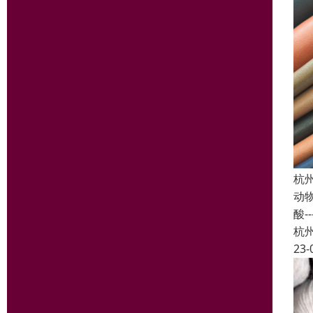
杭
动物
酸--
杭
23-