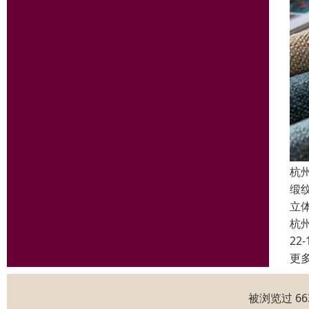
杭
缎
立
杭
22-
更
被浏览过 6