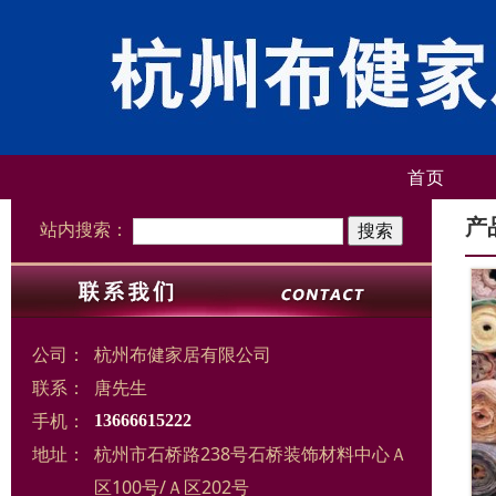
首页
产
站内搜索：
公司：
杭州布健家居有限公司
联系：
唐先生
手机：
13666615222
地址：
杭州市石桥路238号石桥装饰材料中心Ａ
区100号/Ａ区202号