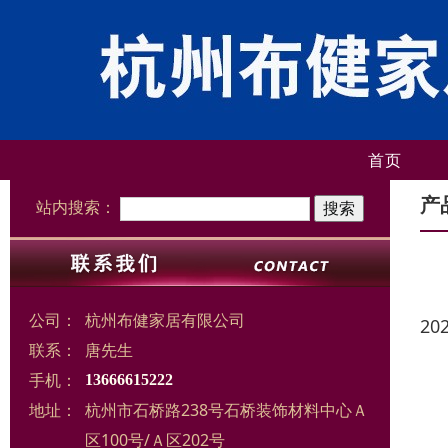
首页
产
站内搜索：
公司：
杭州布健家居有限公司
20
联系：
唐先生
手机：
13666615222
地址：
杭州市石桥路238号石桥装饰材料中心Ａ
区100号/Ａ区202号