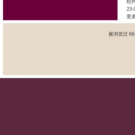
杭
23-
更
被浏览过 6