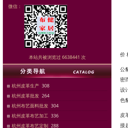
微信：
价
本站共被浏览过 6638441 次
公
密
杭州皮革生产
308
设
杭州皮革批发
264
色
杭州布艺面料批发
304
皮
杭州皮革布艺加工
336
接
杭州皮革布艺定制
288