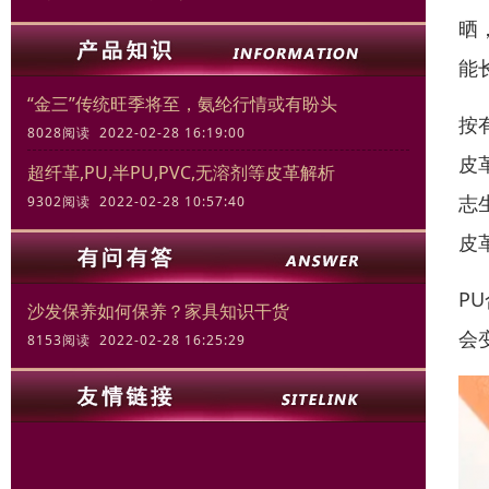
晒
能
“金三”传统旺季将至，氨纶行情或有盼头
按
8028阅读 2022-02-28 16:19:00
皮
超纤革,PU,半PU,PVC,无溶剂等皮革解析
志
9302阅读 2022-02-28 10:57:40
皮
P
沙发保养如何保养？家具知识干货
会
8153阅读 2022-02-28 16:25:29