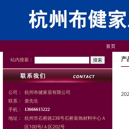
首页
产
站内搜索：
公司：
杭州布健家居有限公司
20
联系：
唐先生
手机：
13666615222
地址：
杭州市石桥路238号石桥装饰材料中心Ａ
区100号/Ａ区202号