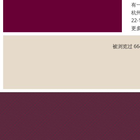
有
杭
22-
更
被浏览过 6