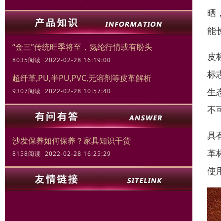
晒
能
“金三”传统旺季将至，氨纶行情或有盼头
皮
8035阅读 2022-02-28 16:19:00
标
超纤革,PU,半PU,PVC,无溶剂等皮革解析
生
9307阅读 2022-02-28 10:57:40
不
具
沙发保养如何保养？家具知识干货
革
8158阅读 2022-02-28 16:25:29
使