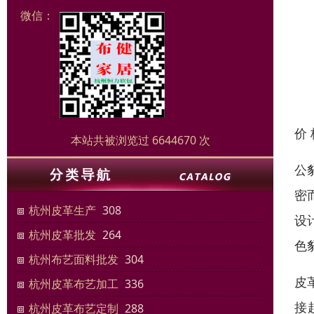
微信：
价
本站共被浏览过 6644670 次
公
密
杭州皮革生产
308
设
杭州皮革批发
264
色
杭州布艺面料批发
304
皮
杭州皮革布艺加工
336
接
杭州皮革布艺定制
288